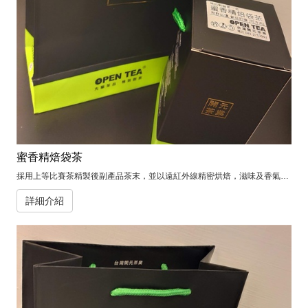
蜜香精焙袋茶
採用上等比賽茶精製後副產品茶末，並以遠紅外線精密烘焙，滋味及香氣都非常強烈。
詳細介紹