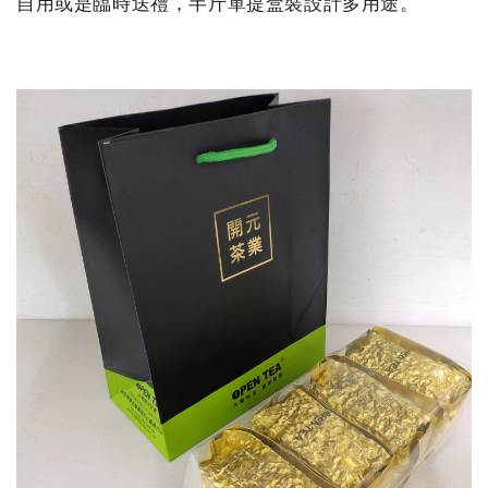
自用或是臨時送禮，半斤單提盒裝設計多用途。